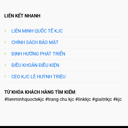
LIÊN KẾT NHANH
LIÊN MINH QUỐC TẾ KJC
CHÍNH SÁCH BẢO MẬT
ĐỊNH HƯỚNG PHÁT TRIỂN
ĐIỀU KHOẢN ĐIỀU KIỆN
CEO KJC LÊ HUỲNH TRIỆU
TỪ KHÓA KHÁCH HÀNG TÌM KIẾM
:
#lienminhquoctekjc #trang chu kjc #linkkjc #giaitrikjc #kjc