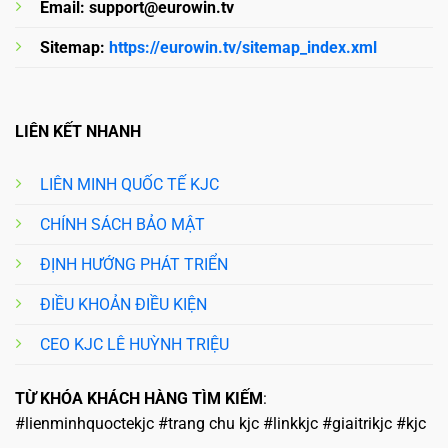
Email:
support@eurowin.tv
Sitemap:
https://eurowin.tv/sitemap_index.xml
LIÊN KẾT NHANH
LIÊN MINH QUỐC TẾ KJC
CHÍNH SÁCH BẢO MẬT
ĐỊNH HƯỚNG PHÁT TRIỂN
ĐIỀU KHOẢN ĐIỀU KIỆN
CEO KJC LÊ HUỲNH TRIỆU
TỪ KHÓA KHÁCH HÀNG TÌM KIẾM
:
#lienminhquoctekjc #trang chu kjc #linkkjc #giaitrikjc #kjc