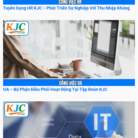
Tuyển Dụng HR KJC – Phát Triển Sự Nghiệp Với Thu Nhập Khủng
OA – Bộ Phận Điều Phối Hoạt Động Tại Tập Đoàn KJC