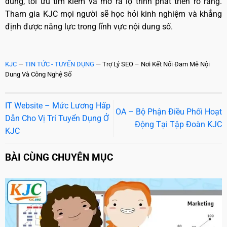
dung, tối ưu tìm kiếm và mở ra lộ trình phát triển rõ ràng.
Tham gia KJC mọi người sẽ học hỏi kinh nghiệm và khẳng
định được năng lực trong lĩnh vực nội dung số.
KJC
—
TIN TỨC - TUYỂN DỤNG
—
Trợ Lý SEO – Nơi Kết Nối Đam Mê Nội
Dung Và Công Nghệ Số
IT Website – Mức Lương Hấp
OA – Bộ Phận Điều Phối Hoạt
Dẫn Cho Vị Trí Tuyển Dụng Ở
Động Tại Tập Đoàn KJC
KJC
BÀI CÙNG CHUYÊN MỤC