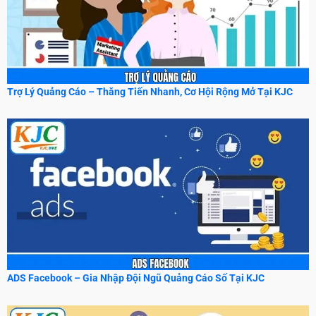
Trợ Lý Quảng Cáo – Thăng Tiến Nhanh, Cơ Hội Rộng Mở Tại KJC
ADS Facebook – Gia Nhập Đội Ngũ Quảng Cáo Số Tại KJC